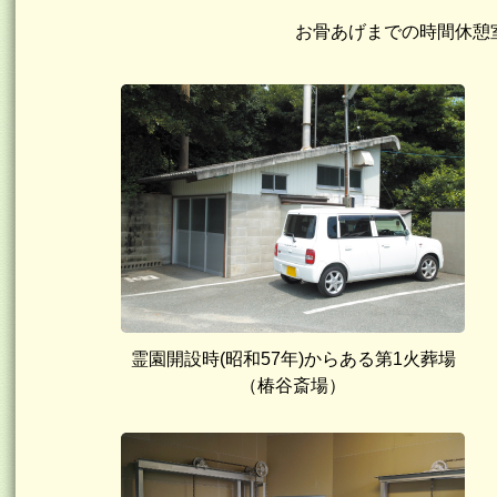
お骨あげまでの時間休憩
霊園開設時(昭和57年)からある第1火葬場
（椿谷斎場）