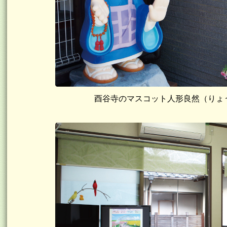
酉谷寺のマスコット人形良然（りょ